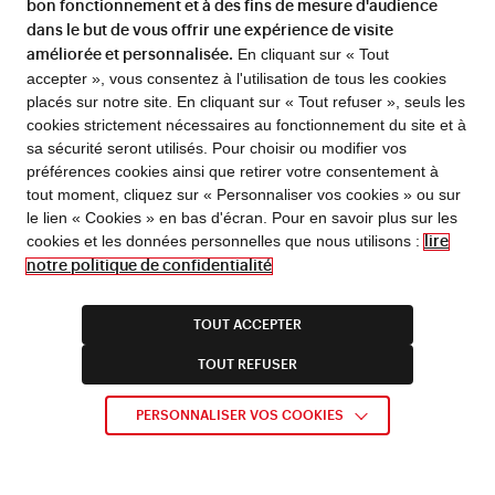
bon fonctionnement et à des fins de mesure d'audience
dans le but de vous offrir une expérience de visite
En cliquant sur « Tout
améliorée et personnalisée.
accepter », vous consentez à l'utilisation de tous les cookies
placés sur notre site. En cliquant sur « Tout refuser », seuls les
cookies strictement nécessaires au fonctionnement du site et à
sa sécurité seront utilisés. Pour choisir ou modifier vos
préférences cookies ainsi que retirer votre consentement à
FLASH INFO !
tout moment, cliquez sur « Personnaliser vos cookies » ou sur
le lien « Cookies » en bas d'écran. Pour en savoir plus sur les
En cas d’alerte canicule, l’entrée Richelieu du 5 rue
cookies et les données personnelles que nous utilisons :
lire
Vivienne est fermée de 11h à 17h30.
Horaires d’été de la bibliothèque à partir du 1/07.
notre politique de confidentialité
Fermeture estivale de la bibliothèque du 1/08 au
16/08
inclus ; fermeture technique du site Richelieu du
31/08 au 6/09 inclus ; fermeture estivale de certains
TOUT ACCEPTER
services : consulter l’actualité dédiée.
TOUT REFUSER
EN SAVOIR PLUS
PERSONNALISER VOS COOKIES