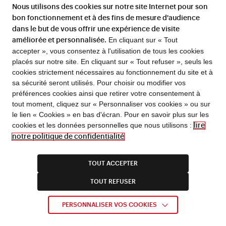
Nous utilisons des cookies sur notre site Internet pour son
jour une extension plus considérable ». Il
bon fonctionnement et à des fins de mesure d'audience
présente ensuite, à la manière traditionnelle des
dans le but de vous offrir une expérience de visite
rapports d’exposition, et avec précisions et
En cliquant sur « Tout
améliorée et personnalisée.
détails, les principales maisons américaines
accepter », vous consentez à l'utilisation de tous les cookies
placés sur notre site. En cliquant sur « Tout refuser », seuls les
selon une technique qu’il va employer pour
cookies strictement nécessaires au fonctionnement du site et à
rédiger
L’histoire de la bijouterie française
.
sa sécurité seront utilisés. Pour choisir ou modifier vos
Mêlant sources et témoignages de différentes
préférences cookies ainsi que retirer votre consentement à
FLASH INFO !
tout moment, cliquez sur « Personnaliser vos cookies » ou sur
natures, il visite lui-même certains ateliers,
le lien « Cookies » en bas d'écran. Pour en savoir plus sur les
En cas d’alerte canicule, l’entrée Richelieu du 5 rue
comme ceux de Tiffany & Cie, dont il fait état
cookies et les données personnelles que nous utilisons :
lire
Vivienne est fermée de 11h à 17h30.
dans son texte, lui conférant une grande valeur
Horaires d’été de la bibliothèque à partir du 1/07.
notre politique de confidentialité
Fermeture estivale de la bibliothèque du 1/08 au
documentaire qu’il justifie dans son rapport : «
16/08
inclus ; fermeture technique du site Richelieu du
[…] le rôle d’un rapporteur, dans une exposition
31/08 au 6/09 inclus ; fermeture estivale de certains
TOUT ACCEPTER
services : consulter l’actualité dédiée.
étrangère, ne me semble pas devoir se borner à
TOUT REFUSER
l’examen des produits exposés ; je crois, au
contraire, qu’il a pour mission de réunir le plus
EN SAVOIR PLUS
PERSONNALISER VOS COOKIES
de renseignements possible sur les conditions