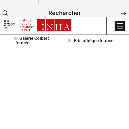
EN
Rechercher
DE
Accueil
|
Dictionnaire critique des historiens de l’art act
Galerie Colbert
Bibliothèque fermée
fermée