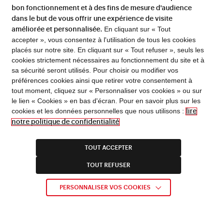
bon fonctionnement et à des fins de mesure d'audience
Numérisation 3D appliqué à la restauration du
dans le but de vous offrir une expérience de visite
patrimoine (INHA, galerie Colbert, salle Louis
En cliquant sur « Tout
améliorée et personnalisée.
Grodecki)
accepter », vous consentez à l'utilisation de tous les cookies
13h-17h
–
Atelier autour de la protection du
placés sur notre site. En cliquant sur « Tout refuser », seuls les
patrimoine archéologique et des vestiges du
cookies strictement nécessaires au fonctionnement du site et à
Levant, en collaboration avec l’association Routes
sa sécurité seront utilisés. Pour choisir ou modifier vos
de l’Orient
(INHA, galerie Colbert, salle Walter
préférences cookies ainsi que retirer votre consentement à
FLASH INFO !
tout moment, cliquez sur « Personnaliser vos cookies » ou sur
Benjamin)
le lien « Cookies » en bas d'écran. Pour en savoir plus sur les
13h30-15h
– Ateliers pour les familles « Réparons
En cas d’alerte canicule, l’entrée Richelieu du 5 rue
cookies et les données personnelles que nous utilisons :
lire
Vivienne est fermée de 11h à 17h30.
demain ! » en collaboration avec la bibliothèque
Horaires d’été de la bibliothèque à partir du 1/07.
notre politique de confidentialité
Charlotte Delbo (INHA, galerie Colbert, salle
Fermeture estivale de la bibliothèque du 1/08 au
Helmina von Chézy)
16/08
inclus ; fermeture technique du site Richelieu du
31/08 au 6/09 inclus ; fermeture estivale de certains
TOUT ACCEPTER
13h30-16h30
– Présentation du projet de recherche
services : consulter l’actualité dédiée.
CallFront (calligraphies en caractères arabes dans
TOUT REFUSER
les régions frontières du monde islamique) (INHA,
galerie Colbert, salle Pierre-Jean Mariette)
EN SAVOIR PLUS
PERSONNALISER VOS COOKIES
14h-18h
– Forum des partenaires (INHA, galerie
Colbert)