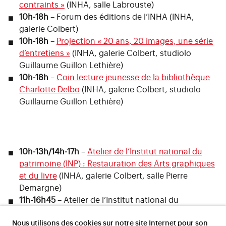
contraints »
(INHA, salle Labrouste)
10h-18h
– Forum des éditions de l’INHA (INHA,
galerie Colbert)
10h-18h
–
Projection « 20 ans, 20 images, une série
d’entretiens »
(INHA, galerie Colbert, studiolo
Guillaume Guillon Lethière)
10h-18h
–
Coin lecture jeunesse de la bibliothèque
Charlotte Delbo
(INHA, galerie Colbert, studiolo
Guillaume Guillon Lethière)
10h-13h/14h-17h
–
Atelier de l’Institut national du
patrimoine (INP) : Restauration des Arts graphiques
et du livre
(INHA, galerie Colbert, salle Pierre
Demargne)
11h-16h45
– Atelier de l’Institut national du
patrimoine (INP) et de la plateforme Plemo 3D –
Nous utilisons des cookies sur notre site Internet pour son
Sorbonne Université du Centre André-Chastel :