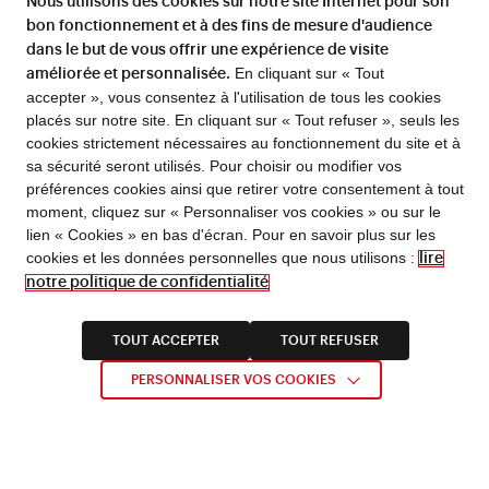
Nous utilisons des cookies sur notre site Internet pour son
partagée avec l’art
bon fonctionnement et à des fins de mesure d'audience
concourt à réunir,
dans le but de vous offrir une expérience de visite
collections. Au cro
En cliquant sur « Tout
améliorée et personnalisée.
l’INHA préserve à c
accepter », vous consentez à l'utilisation de tous les cookies
publiques française
placés sur notre site. En cliquant sur « Tout refuser », seuls les
cookies strictement nécessaires au fonctionnement du site et à
estampes de Takes
sa sécurité seront utilisés. Pour choisir ou modifier vos
préférences cookies ainsi que retirer votre consentement à tout
moment, cliquez sur « Personnaliser vos cookies » ou sur le
lien « Cookies » en bas d'écran. Pour en savoir plus sur les
cookies et les données personnelles que nous utilisons :
lire
notre politique de confidentialité
TOUT ACCEPTER
TOUT REFUSER
Takesada Matsutani (né en 1937), La propagation-81-A., 1968, Eau-forte bicolore
PERSONNALISER VOS COOKIES