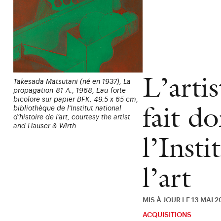
L’arti
Takesada Matsutani (né en 1937), La
propagation-81-A., 1968, Eau-forte
bicolore sur papier BFK, 49.5 x 65 cm,
fait d
bibliothèque de l’Institut national
d’histoire de l’art, courtesy the artist
and Hauser & Wirth
l’Insti
l’art
MIS À JOUR LE 13 MAI 
ACQUISITIONS