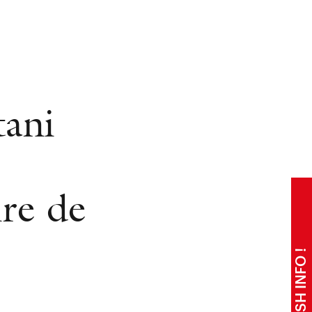
tani
ire de
FLASH INFO !