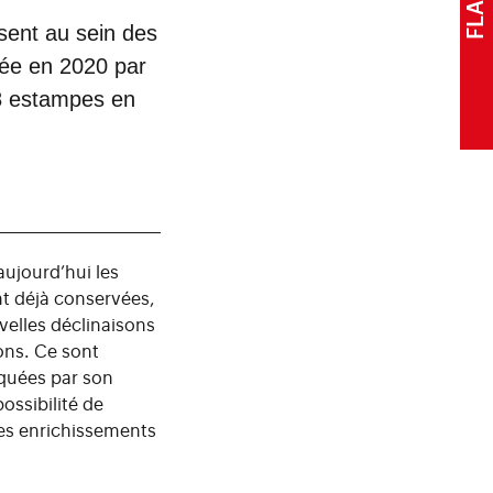
ésent au sein des
sée en 2020 par
88 estampes en
ujourd’hui les
nt déjà conservées,
velles déclinaisons
ons. Ce sont
rquées par son
possibilité de
les enrichissements