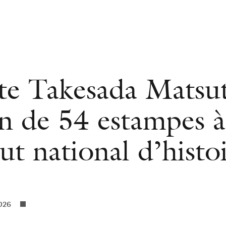
ste Takesada Matsu
on de 54 estampes à
tut national d’histo
2026