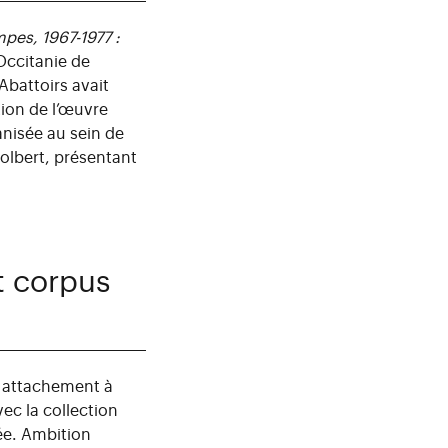
pes, 1967-1977 :
Occitanie de
Abattoirs avait
tion de l’œuvre
anisée au sein de
Colbert, présentant
t corpus
n attachement à
ec la collection
vée. Ambition